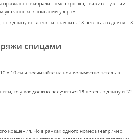
о вы правильно выбрали номер крючка, свяжите нужным
см указанным в описании узором.
то в длину вы должны получить 18 петель, а в длину – 8
 пряжи спицами
0 х 10 см и посчитайте на нем количество петель в
ити, то у вас должно получиться 18 петель в длину и 32
ного крашения. Но в рамках одного номера (например,
 колористических оттенков, которые определяются также