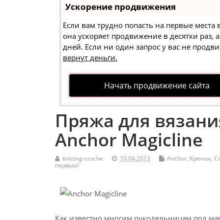
Ускорение продвижения
Если вам трудно попасть на первые места
она ускоряет продвижение в десятки раз, 
дней. Если ни один запрос у вас не продви
вернут деньги.
Начать продвижение сайта
Пряжа для вязани
Anchor Magicline
knitting-croche
10.04.2013
Anchor
,
Крючок
,
С
первым!
Как известно многим рукодельницам под ма