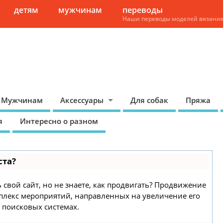
детям
мужчинам
переводы
Наши переводы моделей вязани
Мужчинам
Аксессуары
Для собак
Пряжа
я
Интересно о разном
ста?
 свой сайт, но не знаете, как продвигать? Продвижение
омплекс мероприятий, направленных на увеличение его
 поисковых системах.