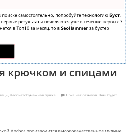
 в поиске самостоятельно, попробуйте технологию
Буст
,
а первые результаты появляются уже в течение первых 7
нется в Топ10 за месяц, то в
SeoHammer
за бустер
я крючком и спицами
пицы
,
Хлопчатобумажная пряжа
Пока нет отзывов. Ваш будет
ркой Anchor производится высококачественное мулине