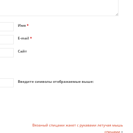
Имя
*
E-mail
*
Сайт
Введите символы отображаемые выше:
Вязаный спицами жакет с рукавами летучая мышь
спицами
»