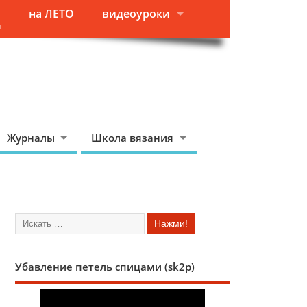
на ЛЕТО
видеоуроки
я
Журналы
Школа вязания
Убавление петель спицами (sk2p)