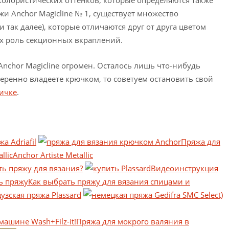
жи Anchor Magicline № 1, существует множество
 и так далее), которые отличаются друг от друга цветом
х роль секционных вкраплений.
nchor Magicline огромен. Осталось лишь что-нибудь
уверенно владеете крючком, то советуем остановить свой
ичке
.
а Adriafil
Пряжа для
Anchor Artiste Metallic
ть пряжу для вязания?
Видеоинструкция
Как выбрать пряжу для вязания спицами и
узская пряжа Plassard
Пряжа для мокрого валяния в