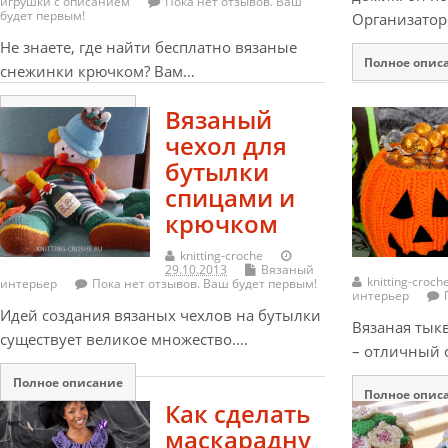
игрушки с описанием
Пока нет отзывов. Ваш
будет первым!
Организато
Не знаете, где найти бесплатно вязаные
Полное опис
снежинки крючком? Вам…
Вязаный
Полное описание
чехол для
бутылки
спицами и
крючком
knitting-croche
29.10.2013
Вязаный
knitting-croch
интерьер
Пока нет отзывов. Ваш будет первым!
интерьер
Идей создания вязаных чехлов на бутылки
Вязаная тык
существует великое множество.…
– отличный 
Полное описание
Полное опис
Как сделать
маскарадну