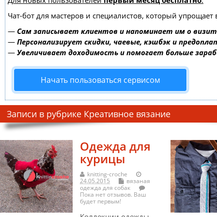
Для новых пользователей
первый месяц бесплатно
.
Чат-бот для мастеров и специалистов, который упрощает 
—
Сам записывает клиентов и напоминает им о визит
—
Персонализирует скидки, чаевые, кэшбэк и предопла
—
Увеличивает доходимость и помогает больше зара
Начать пользоваться сервисом
Записи в рубрике Креативное вязание
Одежда для
курицы
knitting-croche
24.05.2015
вязаная
одежда для собак
Пока нет отзывов. Ваш
будет первым!
Коллекции одежды