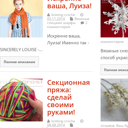
ваша, Луиза!
knitting-croche
05.11.2014
Вязаные
спицами шарфы
2
комментария
Искренне ваша,
комментария
Луиза! Именно так -
SINCERELY LOUISE -…
Вязаные сне
способ украс
Полное описание
Полное опис
Секционная
пряжа:
сделай
своими
руками!
knitting-croche
08.08.2014
отзывов. Ваш б