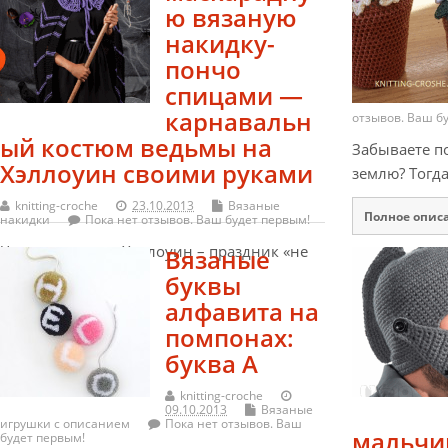
ю вязаную
накидку-
пончо
спицами —
карнавальн
отзывов. Ваш б
ый костюм ведьмы на
Забываете п
Хэллоуин своими руками
землю? Тогд
knitting-croche
23.10.2013
Вязаные
Полное опис
накидки
Пока нет отзывов. Ваш будет первым!
Что греха таить, Хэллоуин – праздник «не
Вязаные
наш». Но…
буквы
алфавита на
Полное описание
помпонах:
буква А
knitting-croche
09.10.2013
Вязаные
игрушки с описанием
Пока нет отзывов. Ваш
мальчи
будет первым!