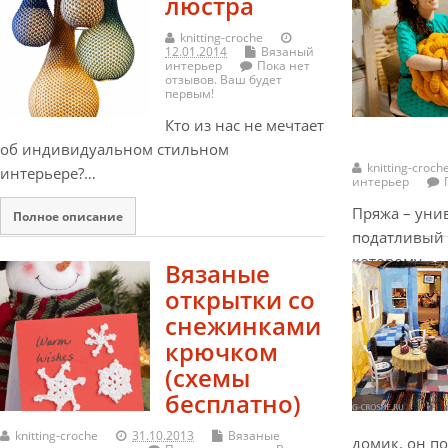
люстра
knitting-croche
12.01.2014
Вязаный
интерьер
Пока нет
отзывов. Ваш будет
первым!
Кто из нас не мечтает
об индивидуальном стильном
knitting-croch
интерьере?…
интерьер
Пряжа – уни
Полное описание
податливый 
которому…
Вязаные
открытки со
Полное опис
снежинками
крючком
(схемы
бесплатно)
knitting-croche
31.10.2013
Вязаные
домик. он по