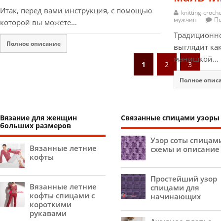
Итак, перед вами инструкция, с помощью
knitting-croch
мужчин
По
которой вы можете…
Традиционно
Полное описание
выглядит ка
манишкой…
1
2
3
Полное опис
Вязание для женщин
Связанные спицами узоры
больших размеров
Узор соты спицам
Вязанные летние
схемы и описание
кофты
Простейший узор
Вязанные летние
спицами для
кофты спицами с
начинающих
короткими
рукавами