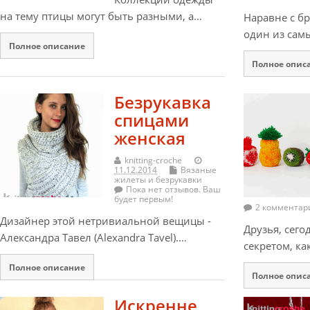
на тему птицы могут быть разными, а…
Наравне с бр
один из сам
Полное описание
Полное опис
Безрукавка
спицами
женская
knitting-croche
11.12.2014
Вязаные
жилеты и безрукавки
Пока нет отзывов. Ваш
будет первым!
2 комментар
Дизайнер этой нетривиальной вещицы -
Друзья, сего
Александра Тавел (Alexandra Tavel).…
секретом, ка
Полное описание
Полное опис
Искренне