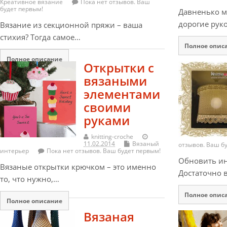
Креативное вязание
Пока нет отзывов. Ваш
будет первым!
Давненько м
дорогие рук
Вязание из секционной пряжи – ваша
стихия? Тогда самое…
Полное опис
Полное описание
Открытки с
вязаными
элементами
своими
руками
knitting-croche
11.02.2014
Вязаный
отзывов. Ваш б
интерьер
Пока нет отзывов. Ваш будет первым!
Обновить ин
Вязаные открытки крючком – это именно
Достаточно 
то, что нужно,…
Полное опис
Полное описание
Вязаная