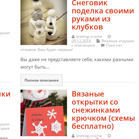
Снеговик
поделка своими
руками из
клубков
рушки
knitting-croche
09.12.2014
Вязаные игрушки
с описанием
Пока нет
отзывов. Ваш будет первым!
Вы даже не представляете себе, какими разными
могут быть…
Полное описание
лки
Вязаные
открытки со
снежинками
крючком (схемы
бесплатно)
рушки
тария
knitting-croche
вами