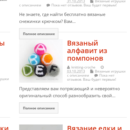
31.10.2013
Вязаные игрушки
с описанием
Пока нет отзывов. Ваш будет первым!
Не знаете, где найти бесплатно вязаные
снежинки крючком? Вам…
Полное описание
вы
Вязаный
алфавит из
помпонов
knitting-croche
03.10.2013
Вязаные игрушки
с описанием
Пока нет
рушки
отзывов. Ваш будет первым!
Представляем вам потрясающий и невероятно
оригинальный способ разнообразить свой…
Полное описание
ки
Вязание елки и