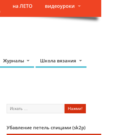
на ЛЕТО
видеоуроки
я
Журналы
Школа вязания
Убавление петель спицами (sk2p)