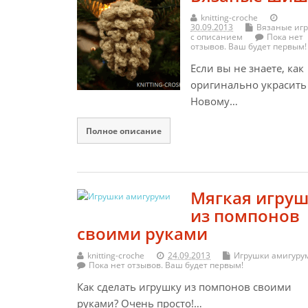
knitting-croche
30.09.2013
Вязаные иг
с описанием
Пока нет
отзывов. Ваш будет первым!
Если вы не знаете, как
оригинально украсить
Новому…
Полное описание
Мягкая игру
из помпонов
своими руками
knitting-croche
24.09.2013
Игрушки амигуру
Пока нет отзывов. Ваш будет первым!
Как сделать игрушку из помпонов своими
руками? Очень просто!…