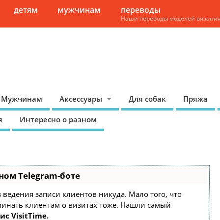
детям
мужчинам
переводы
Наши переводы моделей вязани
Мужчинам
Аксессуары
Для собак
Пряжа
я
Интересно о разном
ном Telegram-боте
ез ведения записи клиентов никуда. Мало того, что
минать клиентам о визитах тоже. Нашли самый
ис VisitTime.