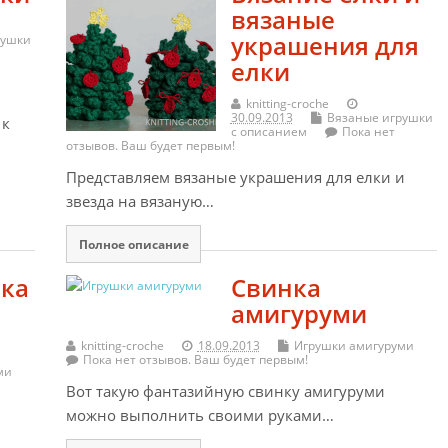
вязаные
украшения для
рушки
елки
knitting-croche
30.09.2013
Вязаные игрушки
 к
с описанием
Пока нет
отзывов. Ваш будет первым!
Представляем вязаные украшения для елки и
звезда на вязаную…
Полное описание
шка
Свинка
амигуруми
knitting-croche
18.09.2013
Игрушки амигуруми
Пока нет отзывов. Ваш будет первым!
ми
Вот такую фантазийную свинку амигуруми
можно выполнить своими руками…