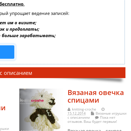
бесплатно
.
орый упрощает ведение записей:
ет им о визите;
бэк и предоплаты;
т больше зарабатывать;
 с описанием
Вязаная овечка
спицами
ми
knitting-croche
15.12.2014
Вязаные игрушки
с описанием
Пока нет
отзывов. Ваш будет первым!
рушки
Вязаная овечка – символ