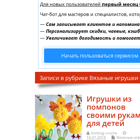
Для новых пользователей
первый месяц 
Чат-бот для мастеров и специалистов, кот
—
Сам записывает клиентов и напомина
—
Персонализирует скидки, чаевые, кэш
—
Увеличивает доходимость и помогае
Начать пользоваться сервисом
Записи в рубрике Вязаные игрушки
Игрушки из
помпонов
своими рука
для детей
knitting-croche
16.01.2016
Вязаные иг