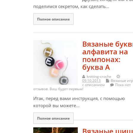
поделимся секретом, как сделать…
Полное описание
Вязаные бук
алфавита на
помпонах:
буква А
knitting-croche
09.10.2013
Вязаные иг
с описанием
Пока нет
отзывов. Ваш будет первым!
Итак, перед вами инструкция, с помощью
которой вы можете…
Полное описание
Вязаные шиш