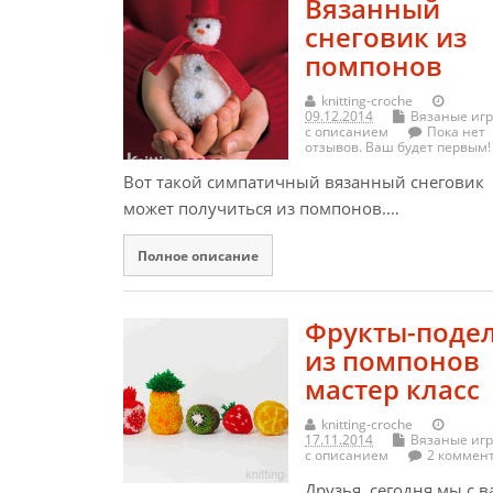
Вязанный
снеговик из
помпонов
knitting-croche
09.12.2014
Вязаные иг
с описанием
Пока нет
отзывов. Ваш будет первым!
Вот такой симпатичный вязанный снеговик
может получиться из помпонов.…
Полное описание
Фрукты-поде
из помпонов
мастер класс
knitting-croche
17.11.2014
Вязаные иг
с описанием
2 коммен
Друзья, сегодня мы с 