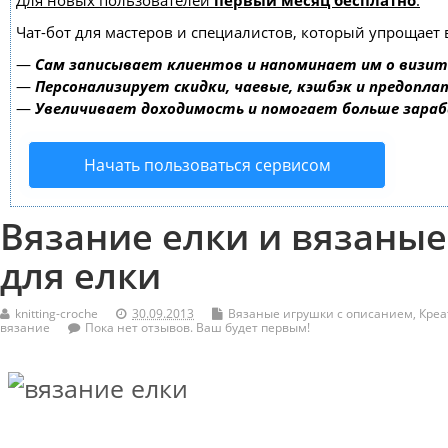
Для новых пользователей
первый месяц бесплатно
.
Чат-бот для мастеров и специалистов, который упрощает 
—
Сам записывает клиентов и напоминает им о визит
—
Персонализирует скидки, чаевые, кэшбэк и предопла
—
Увеличивает доходимость и помогает больше зара
Начать пользоваться сервисом
Вязание елки и вязаны
для елки
knitting-croche
30.09.2013
Вязаные игрушки с описанием
,
Креа
вязание
Пока нет отзывов. Ваш будет первым!