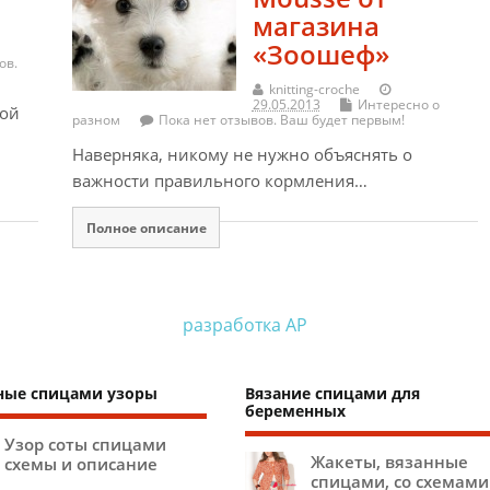
магазина
«Зоошеф»
ов.
knitting-croche
29.05.2013
Интересно о
ной
разном
Пока нет отзывов. Ваш будет первым!
Наверняка, никому не нужно объяснять о
важности правильного кормления…
Полное описание
разработка АР
ные спицами узоры
Вязание спицами для
беременных
Узор соты спицами
Жакеты, вязанные
схемы и описание
спицами, со схемами