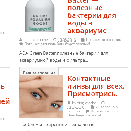
полезные
бактерии для
воды в
аквариуме
ов.
knitting-croche
15.08.2013
Интересно о разном
Пока нет отзывов. Ваш будет первым!
ADA Green Bacter,полезные бактерии для
аквариумной воды и фильтра…
Полное описание
Контактные
вь
линзы для всех.
Присмотрись.
лей
knitting-croche
31.07.2013
Интересно о
разном
Пока нет отзывов.
Ваш будет первым!
ов.
Проблемы со зрением - едва ли не