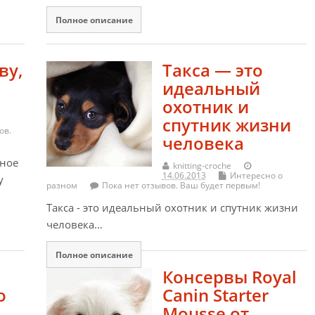
Полное описание
ву,
Такса — это
идеальный
охотник и
спутник жизни
ов.
человека
ьное
knitting-croche
14.06.2013
Интересно о
у
разном
Пока нет отзывов. Ваш будет первым!
Такса - это идеальный охотник и спутник жизни
человека…
Полное описание
Консервы Royal
о
Canin Starter
Mousse от