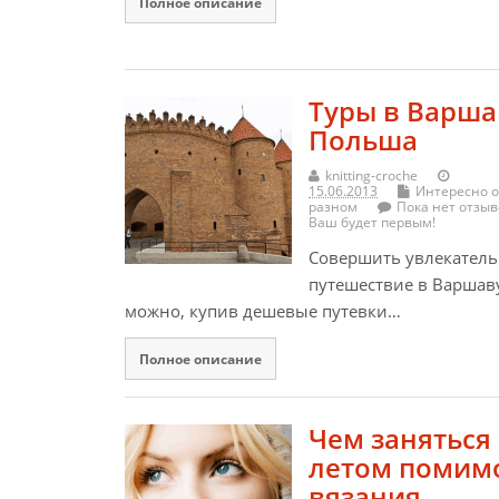
Полное описание
Туры в Варша
Польша
knitting-croche
15.06.2013
Интересно о
разном
Пока нет отзыв
Ваш будет первым!
Совершить увлекател
путешествие в Варшав
можно, купив дешевые путевки…
Полное описание
Чем заняться
летом помим
вязания