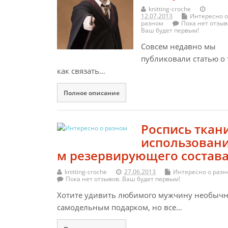
knitting-croche
12.07.2013
Интересно о
разном
Пока нет отзыв
Ваш будет первым!
Совсем недавно мы
публиковали статью о 
как связать…
Полное описание
Роспись ткани
использован
м резервирующего состав
knitting-croche
27.06.2013
Интересно о раз
Пока нет отзывов. Ваш будет первым!
Хотите удивить любимого мужчину необыч
самодельным подарком, но все…