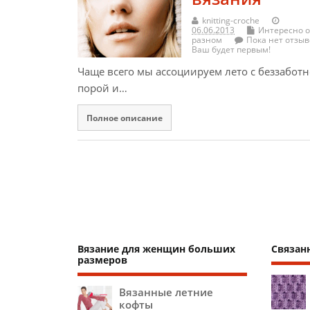
knitting-croche
06.06.2013
Интересно о
разном
Пока нет отзыв
Ваш будет первым!
Чаще всего мы ассоциируем лето с беззабот
порой и…
Полное описание
Вязание для женщин больших
Связан
размеров
Вязанные летние
кофты