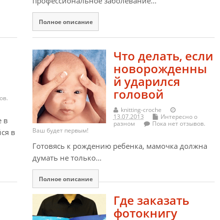
профессиональное заболевание…
Полное описание
Что делать, если
новорожденны
й ударился
головой
ов.
knitting-croche
13.07.2013
Интересно о
 в
разном
Пока нет отзывов.
Ваш будет первым!
ся в
Готовясь к рождению ребенка, мамочка должна
думать не только…
Полное описание
Где заказать
фотокнигу