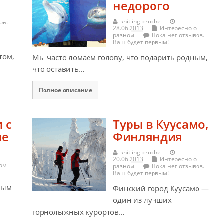
недорого
knitting-croche
ов.
28.06.2013
Интересно о
разном
Пока нет отзывов.
Ваш будет первым!
том,
Мы часто ломаем голову, что подарить родным,
что оставить…
Полное описание
 с
Туры в Куусамо,
ие
Финляндия
а
knitting-croche
20.06.2013
Интересно о
ном
разном
Пока нет отзывов.
Ваш будет первым!
ным
Финский город Куусамо —
один из лучших
горнолыжных курортов…