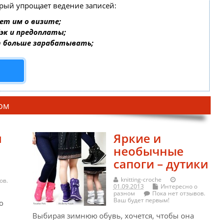
орый упрощает ведение записей:
ет им о визите;
бэк и предоплаты;
т больше зарабатывать;
ном
я
Яркие и
необычные
сапоги – дутики
knitting-croche
ов.
01.09.2013
Интересно о
разном
Пока нет отзывов.
Ваш будет первым!
о
Выбирая зимнюю обувь, хочется, чтобы она