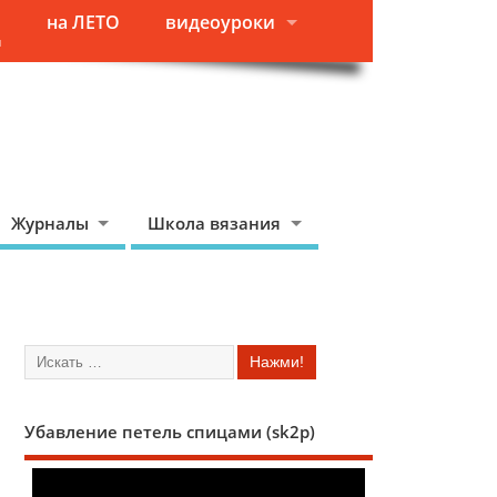
на ЛЕТО
видеоуроки
я
Журналы
Школа вязания
Убавление петель спицами (sk2p)