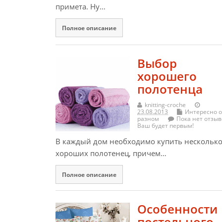
примета. Ну…
Полное описание
Выбор
хорошего
полотенца
knitting-croche
23.08.2013
Интересно о
разном
Пока нет отзыв
Ваш будет первым!
В каждый дом необходимо купить нескольк
хороших полотенец, причем…
Полное описание
Особенности
постельного