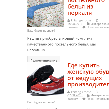
белья из
перкаля
knitting-croche
15.08.2013
Интересно о
разном
Пока нет отзыв
Ваш будет первым!
Решив приобрести новый комплект
качественного постельного белья, мы
невольно…
Полное описание
Где купить
женскую обу
от ведущих
производите
knitting-croche
07.08.2013
Интересно о
разном
Пока нет отзыв
Ваш будет первым!