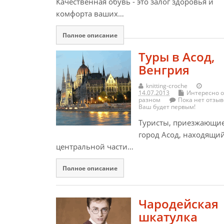
Качественная обувь - это залог здоровья и
комфорта ваших…
Полное описание
Туры в Асод,
Венгрия
knitting-croche
14.07.2013
Интересно о
разном
Пока нет отзыв
Ваш будет первым!
Туристы, приезжающие
город Асод, находящий
центральной части…
Полное описание
Чародейская
шкатулка