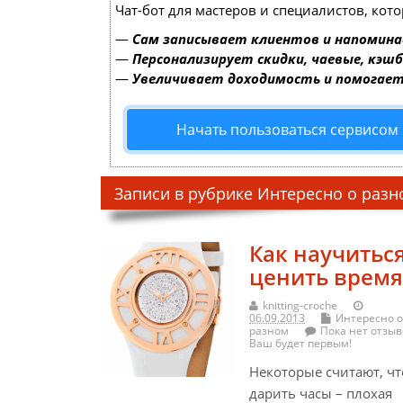
Чат-бот для мастеров и специалистов, кот
—
Сам записывает клиентов и напомина
—
Персонализирует скидки, чаевые, кэш
—
Увеличивает доходимость и помогае
Начать пользоваться сервисом
Записи в рубрике Интересно о раз
Как научитьс
ценить время
knitting-croche
06.09.2013
Интересно о
разном
Пока нет отзыв
Ваш будет первым!
Некоторые считают, чт
дарить часы – плохая