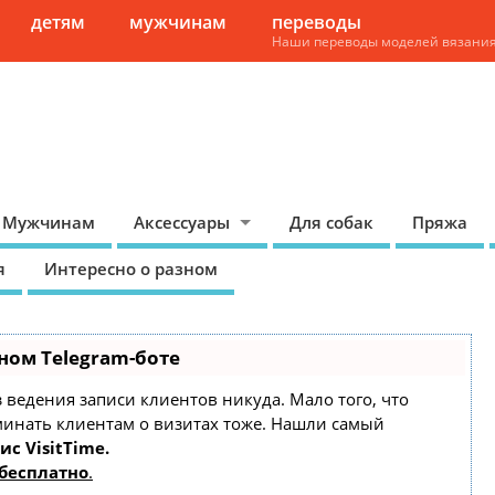
детям
мужчинам
переводы
Наши переводы моделей вязани
Мужчинам
Аксессуары
Для собак
Пряжа
я
Интересно о разном
ном Telegram-боте
ез ведения записи клиентов никуда. Мало того, что
минать клиентам о визитах тоже. Нашли самый
ис VisitTime.
бесплатно
.