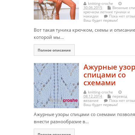
knitting-croche
30.06.2015
Вязаные сп
крючком летние туники и
накидки
Пока нет отзы
Ваш будет первым!
Вот такая туника крючком, схемы и описани
которой мы…
Полное описание
Ажурные узо
спицами со
схемами
knitting-croche
08.12.2014
перевод
вязание
Пока нет отзы
Ваш будет первым!
Ажурные узоры спицами со схемами позвол
внести разнообразие в…
Полное описание