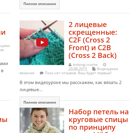
Полное описание
2 лицевые
ми
скрещенные:
C2F (Cross 2
Front) и C2B
ицами
ов.
(Cross 2 Back)
ками
knitting-croche
20.08.2015
Видеоуроки
 в
вязания
Пока нет отзывов. Ваш будет первым!
В этом видеоуроке мы расскажем, как вязать 2
лицевые…
Полное описание
Набор петель на
мы
круговые спицы
по принципу