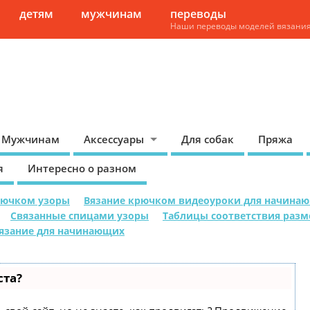
детям
мужчинам
переводы
Наши переводы моделей вязани
Мужчинам
Аксессуары
Для собак
Пряжа
я
Интересно о разном
рючком узоры
Вязание крючком видеоуроки для начина
Связанные спицами узоры
Таблицы соответствия раз
язание для начинающих
ста?