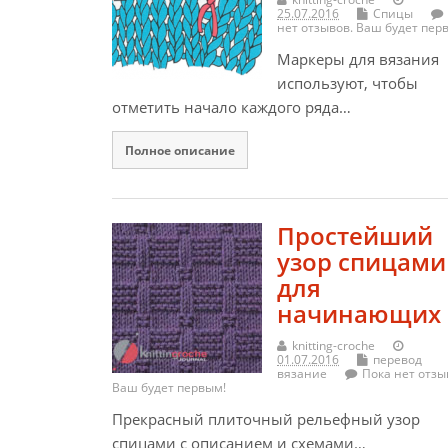
25.07.2016
Спицы
нет отзывов. Ваш будет пер
Маркеры для вязания
используют, чтобы
отметить начало каждого ряда…
Полное описание
Простейший
узор спицами
для
начинающих
knitting-croche
01.07.2016
перевод
вязание
Пока нет отзы
Ваш будет первым!
Прекрасный плиточный рельефный узор
спицами с описанием и схемами…