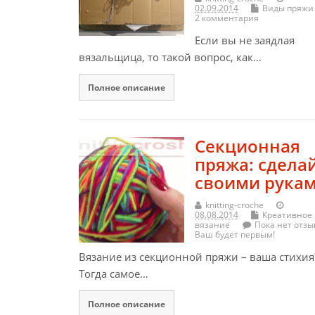
02.09.2014
Виды пряжи
2 комментария
Если вы не заядлая
вязальщица, то такой вопрос, как…
Полное описание
Секционная
пряжа: сдела
своими рукам
knitting-croche
08.08.2014
Креативное
вязание
Пока нет отзы
Ваш будет первым!
Вязание из секционной пряжи – ваша стихия
Тогда самое…
Полное описание