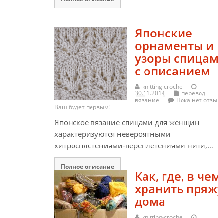
Японские
орнаменты и
узоры спица
с описанием
knitting-croche
30.11.2014
перевод
вязание
Пока нет отзы
Ваш будет первым!
Японское вязание спицами для женщин
характеризуются невероятными
хитросплетениями-переплетениями нити,…
Полное описание
Как, где, в че
хранить пряж
дома
knitting-croche