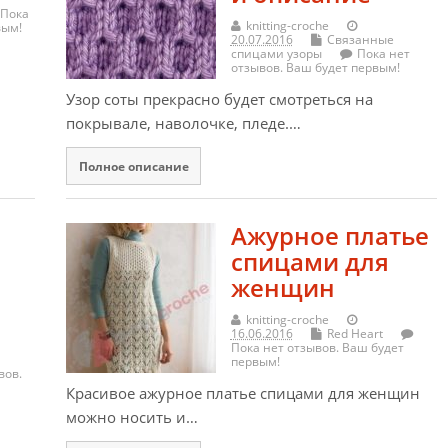
Пока
knitting-croche
вым!
20.07.2016
Связанные
спицами узоры
Пока нет
отзывов. Ваш будет первым!
Узор соты прекрасно будет смотреться на
покрывале, наволочке, пледе.…
Полное описание
Ажурное платье
спицами для
женщин
knitting-croche
16.06.2016
Red Heart
Пока нет отзывов. Ваш будет
первым!
вов.
Красивое ажурное платье спицами для женщин
можно носить и…