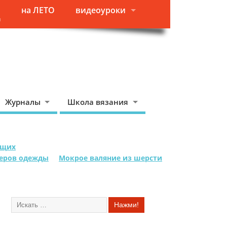
на ЛЕТО
видеоуроки
я
Журналы
Школа вязания
ющих
меров одежды
Мокрое валяние из шерсти