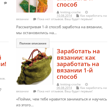
способ
knitting-croche
10.08.2014
Как заработать на
вязании
Пока нет отзывов. Ваш будет первым!
Рассматривая 1-й способ заработка на вязании,
мы остановились на…
Полное описание
Заработать на
й
вязании: как
и!
заработать на
вязании 1-й
способ
вов.
knitting-croche
06.08.2014
Как заработать на
?
вязании
Пока нет отзывов. Ваш будет первым!
«Пойми, чем тебе нравится заниматься и научись
из этого…