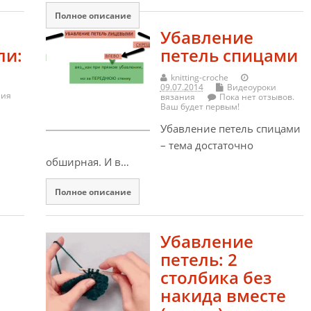
Полное описание
Убавление
ли:
петель спицами
knitting-croche
09.07.2014
Видеоуроки
ния
вязания
Пока нет отзывов.
Ваш будет первым!
Убавление петель спицами
– тема достаточно
обширная. И в…
Полное описание
Убавление
петель: 2
столбика без
накида вместе