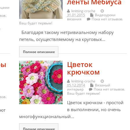
ленты Мёбиуса
ицами
knitting-croche
31.01.2015
Видеоуроки
вов.
вязания
Пока нет отзывов.
Ваш будет первым!
е
Благодаря такому нетривиальному набору
петель, осуществляемому на круговых…
Полное описание
ры
Цветок
крючком
knitting-croche
05.12.2014
Вязаный
интерьер
Пока нет отзывов.
Ваш будет первым!
вов.
Цветок крючком - простой
в выполнении, но очень
яют
многофункциональный…
Полное описание