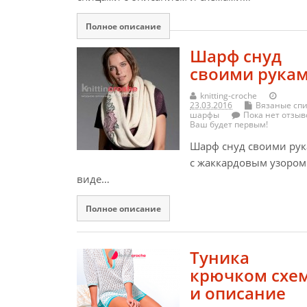
Полное описание
Шарф снуд
своими рука
knitting-croche
23.03.2016
Вязаные сп
шарфы
Пока нет отзыв
Ваш будет первым!
Шарф снуд своими ру
с жаккардовым узором
виде…
Полное описание
Туника
крючком схе
и описание