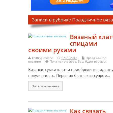
Записи в рубрике Праздничное вяз
Вязаный клат
спицами
своими руками
knitting-croche
07.09.2013
Праздничное
вязание
Пока нет отзывов. Ваш будет первым!
Вязаные сумки клатчи приобрели невиданн
популярность. Перестав быть аксессуаром…
Полное описание
Как связать