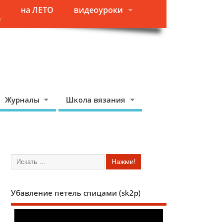
на ЛЕТО
видеоуроки
я
Журналы
Школа вязания
Убавление петель спицами (sk2p)