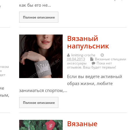
как бы его не…
е
Полное описание
Вязаный
напульсник
knitting-croche
08.04.2013
Вязаные спицами
аксессуары
Пока нет
ючком
отзывов. Ваш будет первым!
х
дет
Если вы ведете активный
образ жизни, любите
ие
заниматься спортом,…
ным,
Полное описание
Вязаные