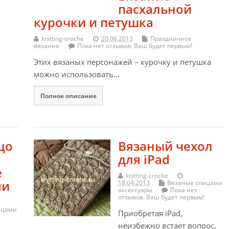
пасхальной
курочки и петушка
knitting-croche
20.06.2013
Праздничное
вязание
Пока нет отзывов. Ваш будет первым!
Этих вязаных персонажей – курочку и петушка
можно использовать…
Полное описание
цо
Вязаный чехол
для iPad
е
knitting-croche
ми
18.04.2013
Вязаные спицами
аксессуары
Пока нет
отзывов. Ваш будет первым!
ицами
Приобретая iPad,
неизбежно встает вопрос,