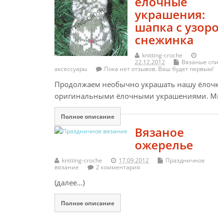
елочные
украшения:
шапка с узор
снежинка
knitting-croche
22.12.2012
Вязаные сп
аксессуары
Пока нет отзывов. Ваш будет первым!
Продолжаем необычно украшать нашу ёлоч
оригинальными ёлочными украшениями. 
Полное описание
Вязаное
ожерелье
knitting-croche
17.09.2012
Праздничное
вязание
2 комментария
(далее…)
Полное описание