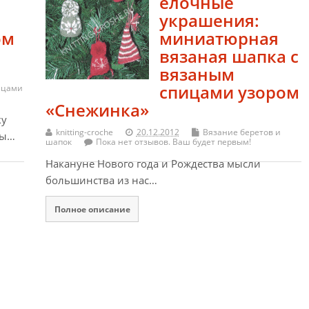
елочные
украшения:
ом
миниатюрная
вязаная шапка с
вязаным
спицами узором
ицами
«Снежинка»
ку
knitting-croche
20.12.2012
Вязание беретов и
Мы…
шапок
Пока нет отзывов. Ваш будет первым!
Накануне Нового года и Рождества мысли
большинства из нас…
Полное описание