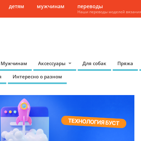
детям
мужчинам
переводы
Наши переводы моделей вязани
Мужчинам
Аксессуары
Для собак
Пряжа
я
Интересно о разном