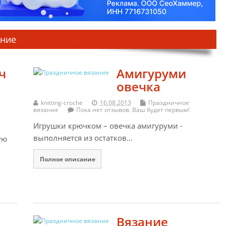
ание
ч
Амигуруми
овечка
knitting-croche
16.08.2013
Праздничное
вязание
Пока нет отзывов. Ваш будет первым!
Игрушки крючком – овечка амигуруми -
выполняется из остатков…
ую
Полное описание
Вязание