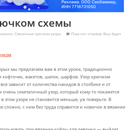
рючком схемы
вязание
,
Связанные крючком узоры
Пока нет отзывов. Ваш будет
орых мы предлагаем вам в этом уроке, традиционно
и кофточек, жакетов, шапок, шарфов. Узор крючком
все зависит от количества накидов в столбике и от
ам очень симпатичный узор, который кому-то покажется
в этом узоре не становится меньше, уж поверьте. В
не сложно, с ним без труда справится и новичок в вязании
спользовать при вязании кофты для девочки — выйдет