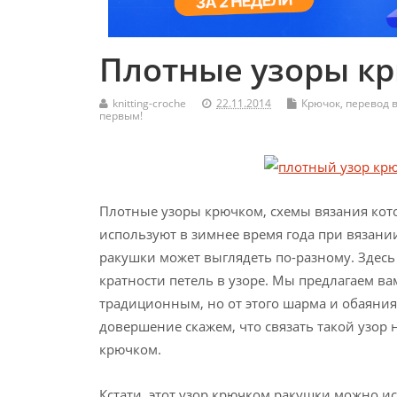
Плотные узоры к
knitting-croche
22.11.2014
Крючок
,
перевод 
первым!
Плотные узоры крючком, схемы вязания кот
используют в зимнее время года при вязани
ракушки может выглядеть по-разному. Здесь 
кратности петель в узоре. Мы предлагаем в
традиционным, но от этого шарма и обаяния 
довершение скажем, что связать такой узор 
крючком.
Кстати, этот узор крючком ракушки можно и