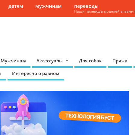
детям
мужчинам
переводы
Наши переводы моделей вязани
Мужчинам
Аксессуары
Для собак
Пряжа
я
Интересно о разном