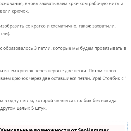
основания, вновь захватываем крючком рабочую нить и
ввели крючок.
изобразить ее кратко и схематично, такая: захватили,
тли).
с образовалось 3 петли, которые мы будем провязывать в
вытянем крючок через первые две петли. Потом снова
аем крючок через две оставшиеся петли. Ура! Столбик с 1
м в одну петлю, которой является столбик без накида
 другом целых 5 штук.
- Уникальные возможности от SeoHammer