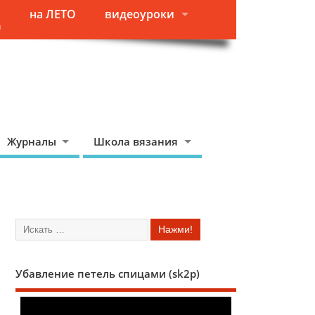
на ЛЕТО
видеоуроки
я
Журналы
Школа вязания
Убавление петель спицами (sk2p)