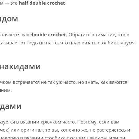
ом — это
half double crochet
идом
начается как
double crochet
. Обратите внимание, что в
казывает отнюдь не на то, что надо вязать столбик с двумя
 накидами
ом встречается не так уж часто, но знать, как вяжется
шним.
идами
зуется в вязании крючком часто. Поэтому, если вам
ок) или оригинал, то вы, конечно же, не растеряетесь и
 аналогию в вязании столбика с одним накидом, или пи