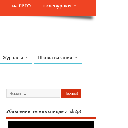
на ЛЕТО
видеоуроки
я
Журналы
Школа вязания
Убавление петель спицами (sk2p)