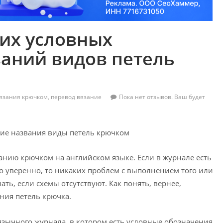
их условных
аний видов петель
язания крючком
,
перевод вязание
Пока нет отзывов. Ваш будет
занию крючком на английском языке. Если в журнале есть
о уверенно, то никаких проблем с выполнением того или
ать, если схемы отсутствуют. Как понять, вернее,
ния петель крючка.
язычного журнала, в котором есть условные обозначения