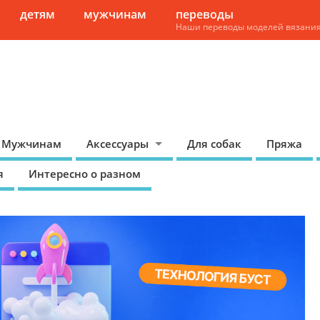
детям
мужчинам
переводы
Наши переводы моделей вязани
Мужчинам
Аксессуары
Для собак
Пряжа
я
Интересно о разном