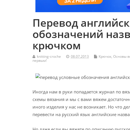
Перевод английск
обозначений назв
крючком
knitting-croche
08.07.2013
Крючок
,
Основы в
первым!
Иногда нам в руки попадается журнал по вя
схемы вязания и мы с вами вяжем достаточн
иного изделия у нас не возникает. Но что дел
перевести на русский язык английские назва
Но даже если вы вяжете по описанию русско