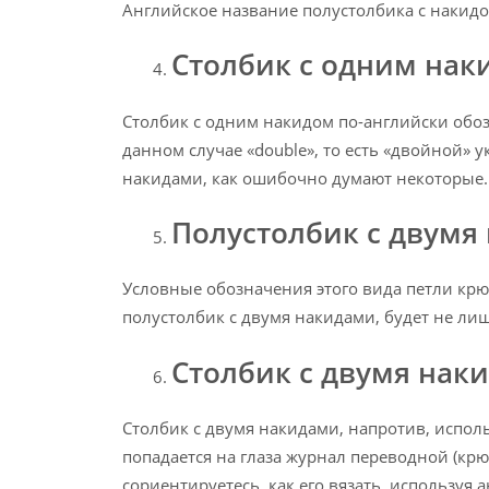
Английское название полустолбика с накид
Столбик с одним нак
Столбик с одним накидом по-английски обоз
данном случае «double», то есть «двойной» у
накидами, как ошибочно думают некоторые.
Полустолбик с двумя
Условные обозначения этого вида петли крючк
полустолбик с двумя накидами, будет не ли
Столбик с двумя нак
Столбик с двумя накидами, напротив, исполь
попадается на глаза журнал переводной (крюч
сориентируетесь, как его вязать, используя