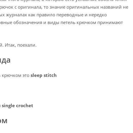
крючок с оригинала, то знание оригинальных названий не
ых журналах как правило переводные и нередко
ловные обозначения и виды петель крючком принимают
й. Итак, поехали.
ида
ь крючком это
sleep stitch
я
single crochet
ом