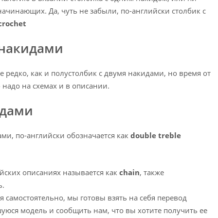
чинающих. Да, чуть не забыли, по-английски столбик с
 crochet
 накидами
 редко, как и полустолбик с двумя накидами, но время от
 надо на схемах и в описании.
идами
ами, по-английски обозначается как
double treble
ийских описаниях называется как
chain
, также
ь.
 самостоятельно, мы готовы взять на себя перевод
юся модель и сообщить нам, что вы хотите получить ее