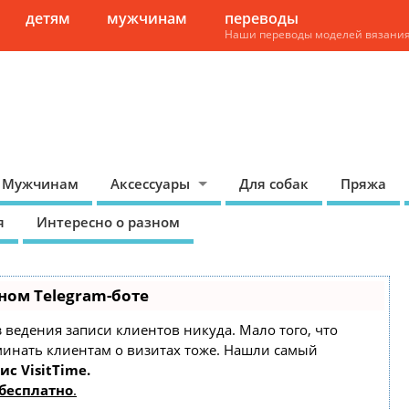
детям
мужчинам
переводы
Наши переводы моделей вязани
Мужчинам
Аксессуары
Для собак
Пряжа
я
Интересно о разном
ном Telegram-боте
ез ведения записи клиентов никуда. Мало того, что
минать клиентам о визитах тоже. Нашли самый
ис VisitTime.
бесплатно
.