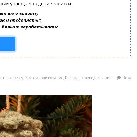
орый упрощает ведение записей:
ет им о визите;
бэк и предоплаты;
т больше зарабатывать;
 с описанием
,
Креативное вязание
,
Крючок
,
перевод вязание
Пока