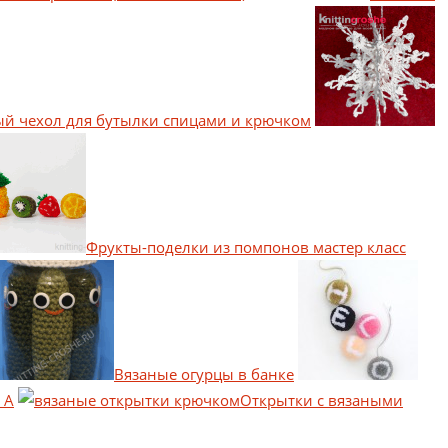
ый чехол для бутылки спицами и крючком
Фрукты-поделки из помпонов мастер класс
Вязаные огурцы в банке
 А
Открытки с вязаными