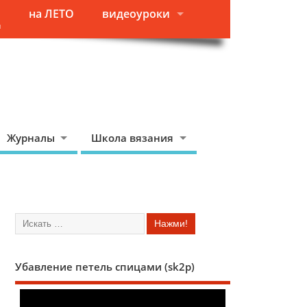
на ЛЕТО
видеоуроки
я
Журналы
Школа вязания
Убавление петель спицами (sk2p)