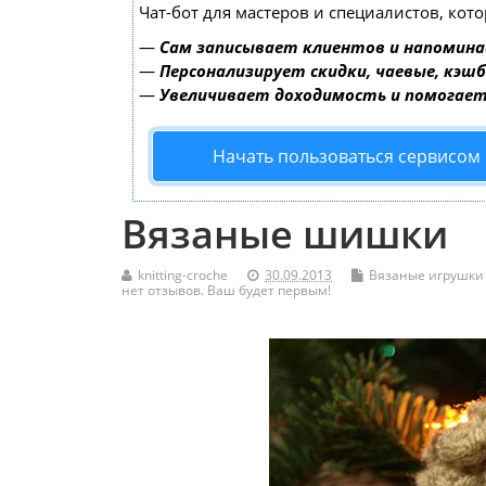
Чат-бот для мастеров и специалистов, кот
—
Сам записывает клиентов и напомина
—
Персонализирует скидки, чаевые, кэш
—
Увеличивает доходимость и помогае
Начать пользоваться сервисом
Вязаные шишки
knitting-croche
30.09.2013
Вязаные игрушки
нет отзывов. Ваш будет первым!