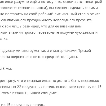
ния елки разумно ещё и потому, что, освоив этот нехитрый
полняется вязание шишки), вы сможете сделать своими
но поставить на свой рабочий письменный стол в офисе
 симпатичного праздничного новогоднего презента.
с той лишь разницей, что для ее вязания вам
чании вязания просто переверните полученную деталь и
елка.
следующими инструментами и материалами Пряжей
 пряжа шерстяная с нитью средней толщины.
м 3 мм.
ринципу, что и вязаная елка, но должна быть несколько
ачальных 22 воздушных петель выполняем цепочку из 15
й схеме вязания шишки спицами:
 из 15 воздушных петель.