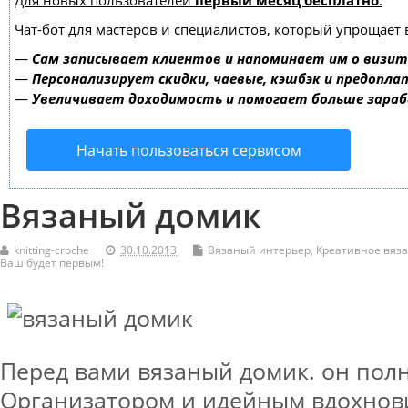
Для новых пользователей
первый месяц бесплатно
.
Чат-бот для мастеров и специалистов, который упрощает 
—
Сам записывает клиентов и напоминает им о визит
—
Персонализирует скидки, чаевые, кэшбэк и предопла
—
Увеличивает доходимость и помогает больше зара
Начать пользоваться сервисом
Вязаный домик
knitting-croche
30.10.2013
Вязаный интерьер
,
Креативное вяз
Ваш будет первым!
Перед вами вязаный домик. он полн
Организатором и идейным вдохнов