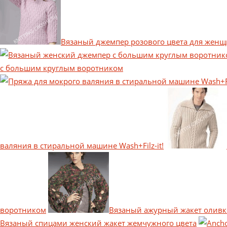
Вязаный джемпер розового цвета для жен
с большим круглым воротником
валяния в стиральной машине Wash+Filz-it!
воротником
Вязаный ажурный жакет оливк
Вязаный спицами женский жакет жемчужного цвета