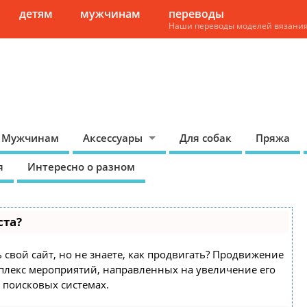
детям
мужчинам
переводы
Наши переводы моделей вязани
Мужчинам
Аксессуары
Для собак
Пряжа
я
Интересно о разном
ста?
 свой сайт, но не знаете, как продвигать? Продвижение
омплекс мероприятий, направленных на увеличение его
 поисковых системах.