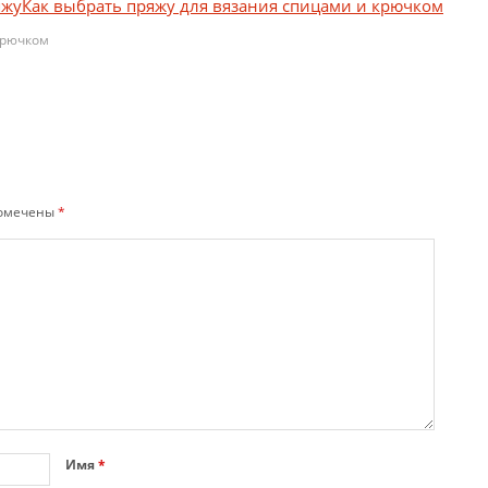
Как выбрать пряжу для вязания спицами и крючком
крючком
помечены
*
Имя
*