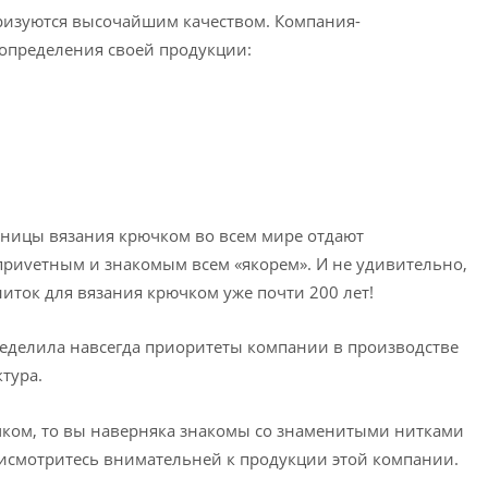
теризуются высочайшим качеством. Компания-
определения своей продукции:
льницы вязания крючком во всем мире отдают
приvетным и знакомым всем «якорем». И не удивительно,
иток для вязания крючком уже почти 200 лет!
ределила навсегда приоритеты компании в производстве
ктура.
чком, то вы наверняка знакомы со знаменитыми нитками
присмотритесь внимательней к продукции этой компании.