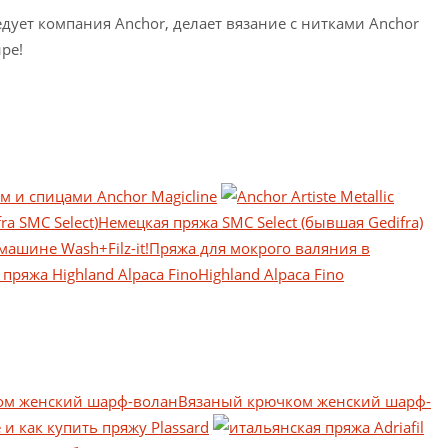
дует компания Anchor, делает вязание с нитками Anchor
ре!
м и спицами Anchor Magicline
Немецкая пряжа SMC Select (бывшая Gedifra)
Пряжа для мокрого валяния в
Highland Alpaca Fino
Вязаный крючком женский шарф-
и как купить пряжу Plassard