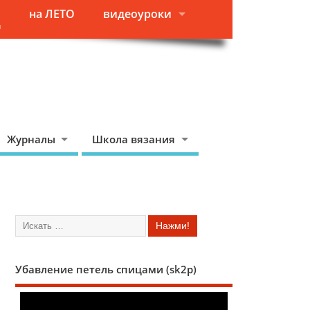
на ЛЕТО
видеоуроки
я
Журналы
Школа вязания
Убавление петель спицами (sk2p)