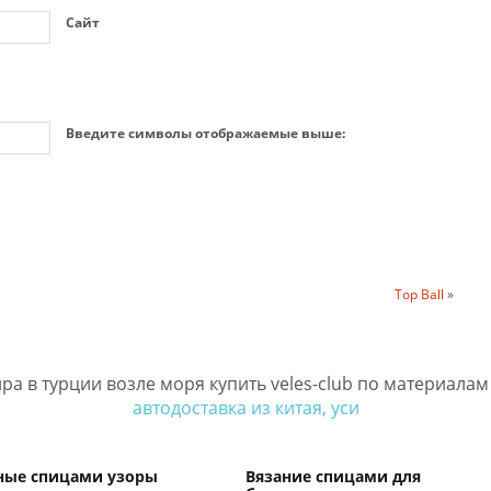
Сайт
Введите символы отображаемые выше:
Top Ball
»
ра в турции возле моря купить veles-club по материала
автодоставка из китая, уси
ные спицами узоры
Вязание спицами для