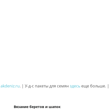
м
akdeniz.ru
. | У-д-с пакеты для семян
здесь
еще больше. |
Вязание беретов и шапок