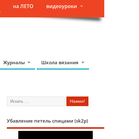
на ЛЕТО
видеоуроки
я
Журналы
Школа вязания
Убавление петель спицами (sk2p)