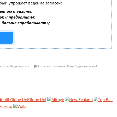
орый упрощает ведение записей:
ет им о визите;
бэк и предоплаты;
т больше зарабатывать;
ерсть
,
Виды пряжи
Пока нет отзывов. Ваш будет первым!
Globe Uni
Mirage
New Zealand
Top Ball
Furetto
Voila