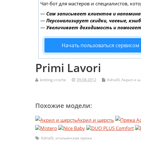
Чат-бот для мастеров и специалистов, кот
—
Сам записывает клиентов и напомина
—
Персонализирует скидки, чаевые, кэш
—
Увеличивает доходимость и помогае
Начать пользоваться сервисом
Primi Lavori
knitting-croche
09.08.2012
Adriafil
,
Акрил и ш
Похожие модели:
Акрил и шерсть
Mistero
Nice Baby
DUO PLUS Comfort
Adriafil
,
итальянская пряжа