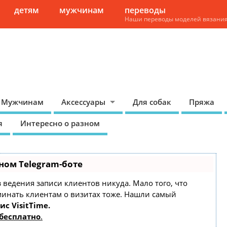
детям
мужчинам
переводы
Наши переводы моделей вязани
Мужчинам
Аксессуары
Для собак
Пряжа
я
Интересно о разном
ном Telegram-боте
ез ведения записи клиентов никуда. Мало того, что
минать клиентам о визитах тоже. Нашли самый
ис VisitTime.
бесплатно
.