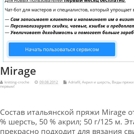
Для новых пользователей
первый месяц бесплатно
.
Чат-бот для мастеров и специалистов, который упрощает 
—
Сам записывает клиентов и напоминает им о визит
—
Персонализирует скидки, чаевые, кэшбэк и предопла
—
Увеличивает доходимость и помогает больше зара
Начать пользоваться сервисом
Mirage
knitting-croche
09.08.2012
Adriafil
,
Акрил и шерсть
,
Виды пряжи
первым!
Состав итальянской пряжи Mirage от 
% шерсть, 50 % акрил; 50 г/125 м. Э
прекрасно подходит для вязания св