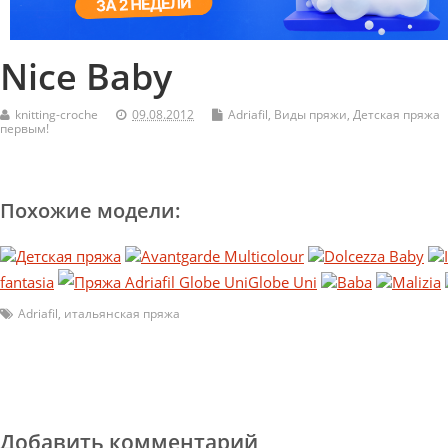
Nice Baby
knitting-croche
09.08.2012
Adriafil
,
Виды пряжи
,
Детская пряжа
первым!
Похожие модели:
Детская пряжа
Avantgarde Multicolour
Dolcezza Baby
fantasia
Globe Uni
Baba
Malizia
Adriafil
,
итальянская пряжа
Добавить комментарий