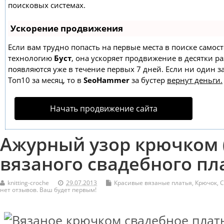
поисковых системах.
Ускорение продвижения
Если вам трудно попасть на первые места в поиске самос
технологию
Буст
, она ускоряет продвижение в десятки ра
появляются уже в течение первых 7 дней. Если ни один за
Топ10 за месяц, то в
SeoHammer
за бустер
вернут деньги.
Начать продвижение сайта
Ажурный узор крючком 
вязаного свадебного пл
knitting-croche
29.07.2013
Красивые вязаные платья
,
Крючок
,
С
нет отзывов. Ваш будет первым!