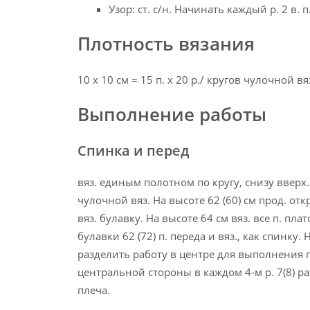
Узор: ст. с/н. Начинать каждый р. 2 в. п
Плотность вязания
10 х 10 см = 15 п. х 20 р./ кругов чулочной вяз.
Выполнение работы
Спинка и перед
вяз. единым полотном по кругу, снизу вверх. 
чулочной вяз. На высоте 62 (60) cм прод. отк
вяз. булавку. На высоте 64 см вяз. все п. пла
булавки 62 (72) п. переда и вяз., как спинку
разделить работу в центре для выполнения 
центральной стороны в каждом 4-м р. 7(8) раз
плеча.