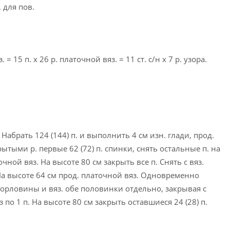
. для пов.
 = 15 п. х 26 р. платочной вяз. = 11 ст. с/н х 7 р. узора.
Набрать 124 (144) п. и выполнить 4 cм изн. глади, прод.
рытыми р. первые 62 (72) п. спинки, снять остальные п. на
точной вяз. На высоте 80 см закрыть все п. Снять с вяз.
. На высоте 64 см прод. платочной вяз. Одновременно
горловины и вяз. обе половинки отдельно, закрывая с
 по 1 п. На высоте 80 см закрыть оставшиеся 24 (28) п.