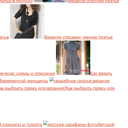
латье в полоску
Вязаное осеннее платье
атье
Вязаное спицами черное платье
рючком: схемы и описание
Как вязать
ля беременной женщины
Как выбрать пряжу для
й комнаты и туалета
Детский