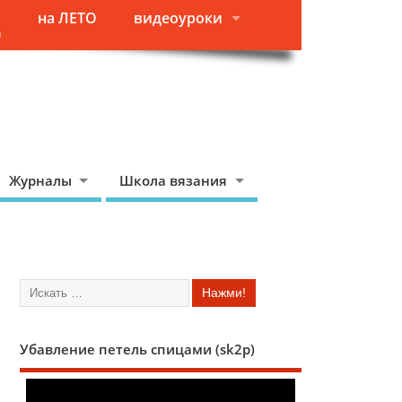
на ЛЕТО
видеоуроки
я
Журналы
Школа вязания
Убавление петель спицами (sk2p)