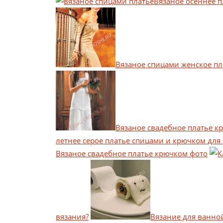
Вязаное осеннее п
Вязаное спицами женское пл
Вязаное свадебное платье к
летнее серое платье спицами и крючком д
Вязаное свадебное платье крючком фото
вязания?
Вязание для ванно