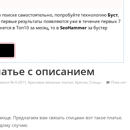
 в поиске самостоятельно, попробуйте технологию
Буст
,
а первые результаты появляются уже в течение первых 7
нется в Топ10 за месяц, то в
SeoHammer
за бустер
латье с описанием
к-мини № 4-2011
,
Красивые вязаные платья
,
Крючок
,
Спицы
Пока нет
ающе. Предлагаем вам связать спицами вот такое платье.
ждому случаю.