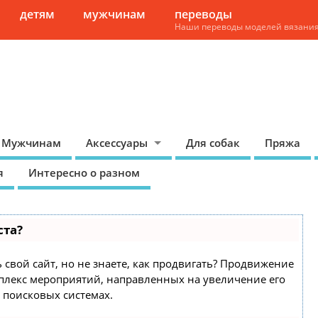
детям
мужчинам
переводы
Наши переводы моделей вязани
Мужчинам
Аксессуары
Для собак
Пряжа
я
Интересно о разном
ста?
 свой сайт, но не знаете, как продвигать? Продвижение
омплекс мероприятий, направленных на увеличение его
 поисковых системах.