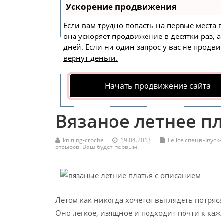
Ускорение продвижения
Если вам трудно попасть на первые места
она ускоряет продвижение в десятки раз, 
дней. Если ни один запрос у вас не продви
вернут деньги.
Начать продвижение сайта
Вязаное летнее п
knitting-croche
19.04.2013
Felice спецвыпус
отзывов. Ваш будет первым!
Летом как никогда хочется выглядеть потряс
Оно легкое, изящное и подходит почти к ка