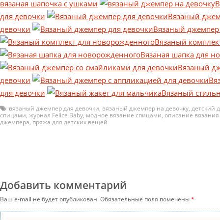
вязаная шапочка с ушками
В
для девочки
Вязаный джем
девочки
Вязаный джемпер 
Вязаный комплек
Вязаная шапка для н
Вязаный дж
девочки
Вя
для девочки
Вязаный стильн
вязаный джемпер для девочки
,
вязаный джемпер на девочку
,
детский 
спицами
,
журнал Felice Baby
,
модное вязание спицами
,
описание вязания
джемпера
,
пряжа для детских вещей
Добавить комментарий
Ваш e-mail не будет опубликован.
Обязательные поля помечены
*