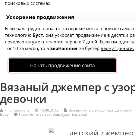
поисковых системах.
Ускорение продвижения
Если вам трудно попасть на первые места в поиске самос
технологию
Буст
, она ускоряет продвижение в десятки ра
появляются уже в течение первых 7 дней. Если ни один за
Топ10 за месяц, то в
SeoHammer
за бустер
вернут деньги.
Начать продвижение сайта
Вязаный джемпер с узо
девочки
knitting-croche
14.08.2012
Вяжем малышам до года
,
Детская и 
Baby
Пока нет отзывов. Ваш будет первым!