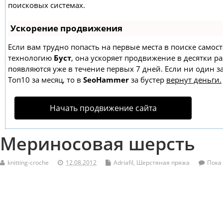
поисковых системах.
Ускорение продвижения
Если вам трудно попасть на первые места в поиске самос
технологию
Буст
, она ускоряет продвижение в десятки ра
появляются уже в течение первых 7 дней. Если ни один за
Топ10 за месяц, то в
SeoHammer
за бустер
вернут деньги.
Начать продвижение сайта
Мериносовая шерсть
knitting-croche
12.08.2012
Adriafil
,
Шерстяная пряжа
Пока