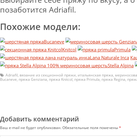
позаботится Adriafil.
Похожие модели:
Bucaneve
Knitcol
Primula
Lana Naturale Inca
Ка
Stella Alpina
Adriafil
,
вязание из секционной пряжи
,
итальянская пряжа
,
мериносова
Bucaneve
,
пряжа Genziana
,
пряжа Knitcol
,
пряжа Primula
,
пряжа Regina
,
пряжа
Добавить комментарий
Ваш e-mail не будет опубликован.
Обязательные поля помечены
*