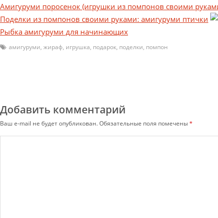
Амигуруми поросенок (игрушки из помпонов своими рукам
Поделки из помпонов своими руками: амигуруми птички
Рыбка амигуруми для начинающих
амигуруми
,
жираф
,
игрушка
,
подарок
,
поделки
,
помпон
Добавить комментарий
Ваш e-mail не будет опубликован.
Обязательные поля помечены
*