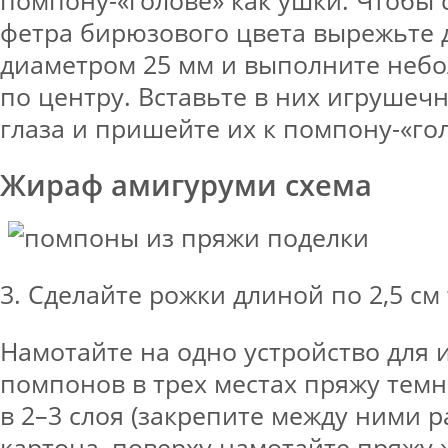
помпону-«голове» как ушки. Чтобы с
фетра бирюзового цвета вырежьте 
диаметром 25 мм и выполните неб
по центру. Вставьте в них игрушеч
глаза и пришейте их к помпону-«го
Жираф амигуруми схема
3. Сделайте рожки длиной по 2,5 см 
Намотайте на одно устройство для 
помпонов в трех местах пряжу темн
в 2–3 слоя (закрепите между ними р
картона, поверху намотайте пряжу ж