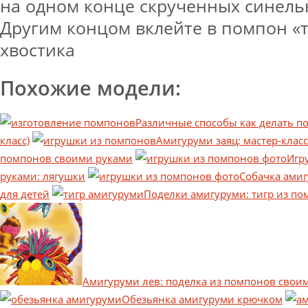
на одном конце скрученных синель
Другим концом вклейте в помпон «
хвостика
Похожие модели:
Различные способы как делать п
класс)
Амигуруми заяц: мастер-клас
помпонов своими руками
Игр
руками: лягушки
Собачка амиг
для детей
Поделки амигуруми: тигр из пом
Амигуруми лев: поделка из помпонов свои
Обезьянка амигуруми крючком