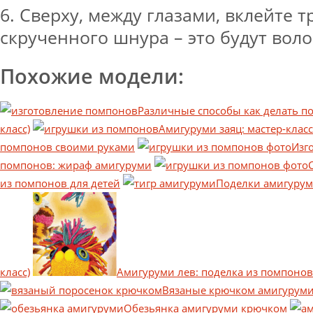
6. Сверху, между глазами, вклейте т
скрученного шнура – это будут воло
Похожие модели:
Различные способы как делать п
класс)
Амигуруми заяц: мастер-клас
помпонов своими руками
Изг
помпонов: жираф амигуруми
из помпонов для детей
Поделки амигуруми
класс)
Амигуруми лев: поделка из помпоно
Вязаные крючком амигуруми
Обезьянка амигуруми крючком