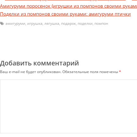
Амигуруми поросенок (игрушки из помпонов своими рукам
Поделки из помпонов своими руками: амигуруми птички
амигуруми
,
игрушка
,
лягушка
,
подарок
,
поделки
,
помпон
Добавить комментарий
Ваш e-mail не будет опубликован.
Обязательные поля помечены
*