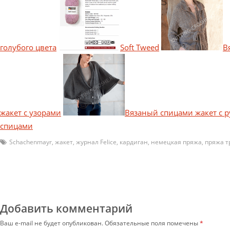
голубого цвета
Soft Tweed
В
жакет с узорами
Вязаный спицами жакет с 
спицами
Schachenmayr
,
жакет
,
журнал Felice
,
кардиган
,
немецкая пряжа
,
пряжа т
Добавить комментарий
Ваш e-mail не будет опубликован.
Обязательные поля помечены
*