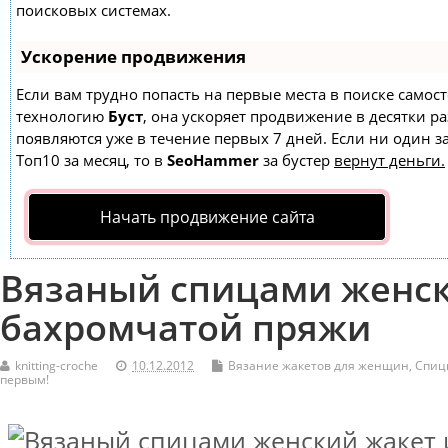
поисковых системах.
Ускорение продвижения
Если вам трудно попасть на первые места в поиске самос
технологию
Буст
, она ускоряет продвижение в десятки ра
появляются уже в течение первых 7 дней. Если ни один за
Топ10 за месяц, то в
SeoHammer
за бустер
вернут деньги.
Начать продвижение сайта
Вязаный спицами женск
бахромчатой пряжи
knitting-croche
10.12.2012
Вязание жакетов для женщин
,
Спиц
первым!