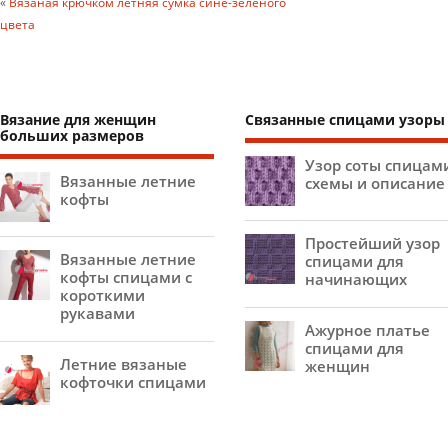
«
Вязаная крючком летняя сумка сине-зеленого
цвета
Вязание для женщин
Связанные спицами узоры
больших размеров
Узор соты спицам
Вязанные летние
схемы и описание
кофты
Простейший узор
Вязанные летние
спицами для
кофты спицами с
начинающих
короткими
рукавами
Ажурное платье
спицами для
Летние вязаные
женщин
кофточки спицами