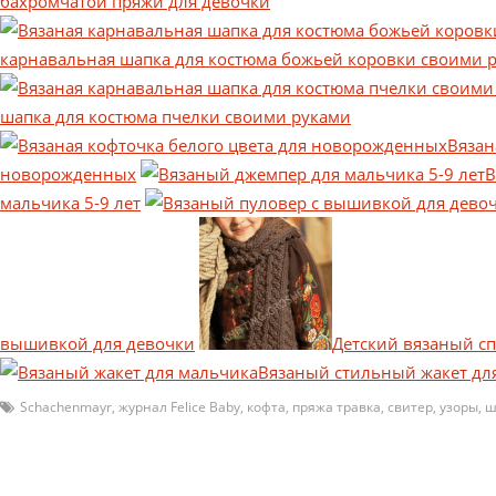
бахромчатой пряжи для девочки
карнавальная шапка для костюма божьей коровки своими 
шапка для костюма пчелки своими руками
Вязан
новорожденных
В
мальчика 5-9 лет
вышивкой для девочки
Детский вязаный с
Вязаный стильный жакет дл
Schachenmayr
,
журнал Felice Baby
,
кофта
,
пряжа травка
,
свитер
,
узоры
,
ш