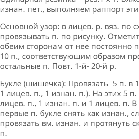
изнан. пет., выполняем раппорт эти
Основной узор: в лицев. р. вяз. по с
провязывать п. по рисунку. Отмети
обеим сторонам от нее постоянно п
10 п., соответствующим образом п
остальные п. Повт. 1-й- 20-й р.
Букле (шишечка): Провязать 5 п. в 
1 лицев. п., 1 изнан. п.). На этих 5 п
лицев. п., 1 изнан. п. и 1 лицев. п.
первые п. букле снять как изнан., с
провязать вм. изнан. и протянуть с
п.