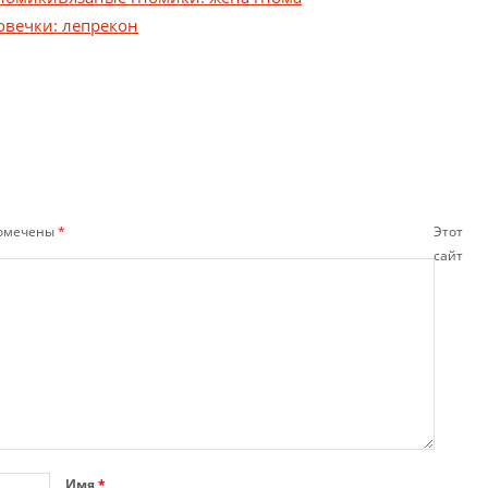
овечки: лепрекон
помечены
*
Этот
сайт
Имя
*