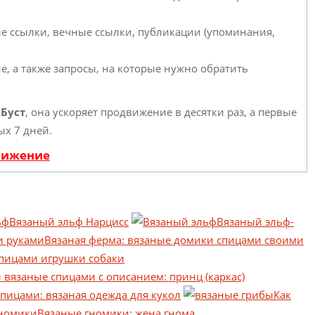
е ссылки, вечные ссылки, публикации (упоминания,
е, а также запросы, на которые нужно обратить
ю
Буст
, она ускоряет продвижение в десятки раз, а первые
ых 7 дней.
вижение
Вязаный эльф Нарцисс
Вязаный эльф-
Вязаная ферма: вязаные домики спицами своими
пицами игрушки собаки
 вязаные спицами с описанием: принц (каркас)
пицами: вязаная одежда для кукол
Как
Вязаные гномики: жена гнома