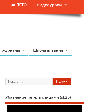
на ЛЕТО
видеоуроки
я
Журналы
Школа вязания
Убавление петель спицами (sk2p)