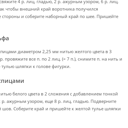
вяжите 4 р. лиц. гладью, 2 р. ажурным узором, 6 р. лиц.
так чтобы внешний край воротника получился
е стороны и соберите наборный край по шее. Пришейте
ьфа
 спицами диаметром 2,25 мм нитью желтого цвета в 3
. провяжите все п. по 2 лиц. (= 7 п.), снимите п. на нить и
 тулью шляпки к голове фигурки.
 спицами
нитью белого цвета в 2 сложения с добавлением тонкой
2 р. ажурным узором, еще 8 р. лиц. гладью. Подверните
 шов. Соберите край и пришейте к желтой тулье шляпки