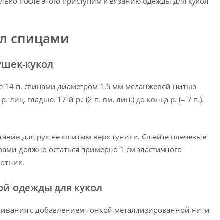
лько после этого приступим к вязанию одежды для кукол
ол спицами
ушек-кукол
те 14 п. спицами диаметром 1,5 мм меланжевой нитью
лиц. гладью. 17-й р.: (2 п. вм. лиц.) до конца р. (= 7 п.).
оставив для рук не сшитым верх туники. Сшейте плечевые
вами должно остаться примерно 1 см эластичного
ротник.
ой одежды для кукол
ивания с добавлением тонкой металлизированной нити