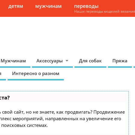
детям
мужчинам
переводы
Наши переводы моделей вязани
Мужчинам
Аксессуары
Для собак
Пряжа
я
Интересно о разном
ста?
 свой сайт, но не знаете, как продвигать? Продвижение
омплекс мероприятий, направленных на увеличение его
 поисковых системах.