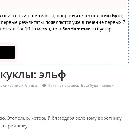
 в поиске самостоятельно, попробуйте технологию
Буст
,
а первые результаты появляются уже в течение первых 7
нется в Топ10 за месяц, то в
SeoHammer
за бустер
куклы: эльф
 с описанием
,
Спицы
Пока нет отзывов. Ваш будет первым!
во. Этот эльф, который благодаря зеленому воротнику
 на ромашку.