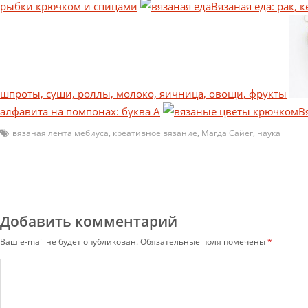
рыбки крючком и спицами
Вязаная еда: рак, к
шпроты, суши, роллы, молоко, яичница, овощи, фрукты
алфавита на помпонах: буква А
В
вязаная лента мёбиуса
,
креативное вязание
,
Магда Сайег
,
наука
Добавить комментарий
Ваш e-mail не будет опубликован.
Обязательные поля помечены
*