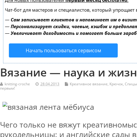
Для новых пользователей
первый месяц бесплатно
.
Чат-бот для мастеров и специалистов, который упрощает 
—
Сам записывает клиентов и напоминает им о визит
—
Персонализирует скидки, чаевые, кэшбэк и предопла
—
Увеличивает доходимость и помогает больше зара
Начать пользоваться сервисом
Вязание — наука и жиз
knitting-croche
28.04.2013
Креативное вязание
,
Крючок
,
Спицы
первым!
Чего только не вяжут креативномы
рукодельницы: и английские сады 