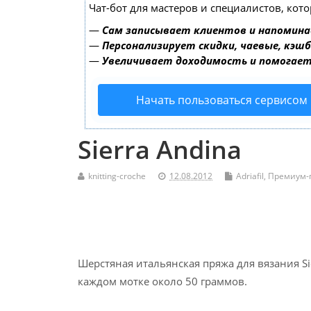
Чат-бот для мастеров и специалистов, кот
—
Сам записывает клиентов и напомина
—
Персонализирует скидки, чаевые, кэш
—
Увеличивает доходимость и помогае
Начать пользоваться сервисом
Sierra Andina
knitting-croche
12.08.2012
Adriafil
,
Премиум-
Шерстяная итальянская пряжа для вязания Sier
каждом мотке около 50 граммов.