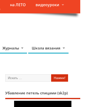
на ЛЕТО
видеоуроки
я
Журналы
Школа вязания
Убавление петель спицами (sk2p)