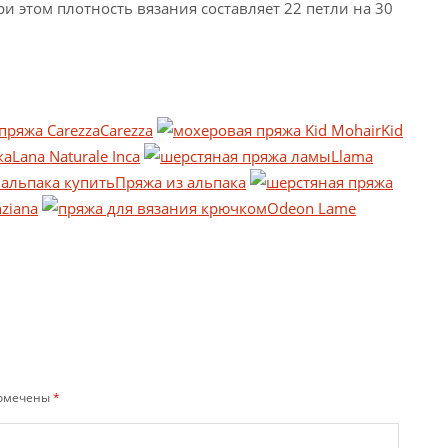
ри этом плотность вязания составляет 22 петли на 30
Carezza
Kid
Lana Naturale Inca
Llama
Пряжа из альпака
ziana
Odeon Lame
помечены
*