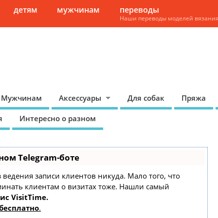
детям
мужчинам
переводы
Наши переводы моделей вязани
Мужчинам
Аксессуары
Для собак
Пряжа
я
Интересно о разном
ном Telegram-боте
ез ведения записи клиентов никуда. Мало того, что
минать клиентам о визитах тоже. Нашли самый
ис VisitTime.
бесплатно
.