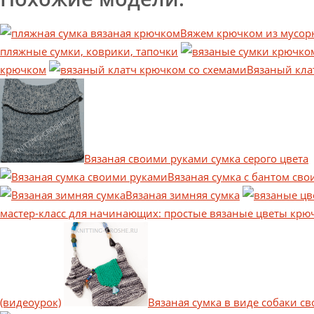
Вяжем крючком из мусор
пляжные сумки, коврики, тапочки
крючком
Вязаный кла
Вязаная своими руками сумка серого цвета
Вязаная сумка с бантом св
Вязаная зимняя сумка
мастер-класс для начинающих: простые вязаные цветы крю
(видеоурок)
Вязаная сумка в виде собаки с