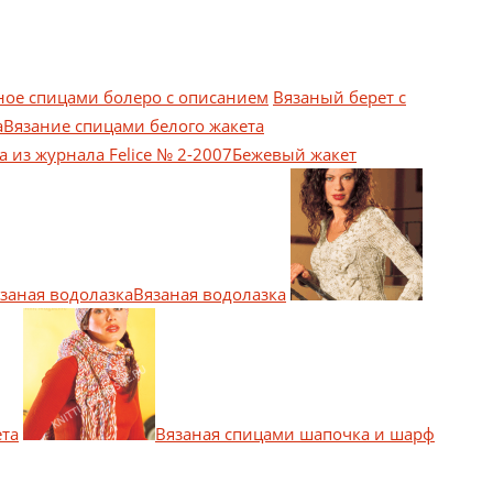
ное спицами болеро с описанием
Вязаный берет с
Вязание спицами белого жакета
Бежевый жакет
Вязаная водолазка
ета
Вязаная спицами шапочка и шарф