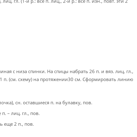
, лиц. гл. (1-й р.: все п. лиц., 2-й р.: все п. изн., повт. эти 2
ная с низа спинки. На спицы набрать 26 п. и вяз. лиц. гл.,
о 1 п. (см. схему) на протяжении30 см. Сформировать линию
олочка), сн. оставшиеся п. на булавку, пов.
п. – лиц. гл., пов.
ть еще 2 п., пов.