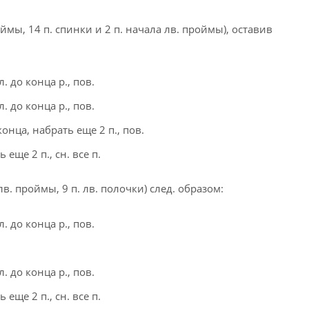
оймы, 14 п. спинки и 2 п. начала лв. проймы), оставив
л. до конца р., пов.
л. до конца р., пов.
 конца, набрать еще 2 п., пов.
ь еще 2 п., сн. все п.
лв. проймы, 9 п. лв. полочки) след. образом:
л. до конца р., пов.
л. до конца р., пов.
ь еще 2 п., сн. все п.