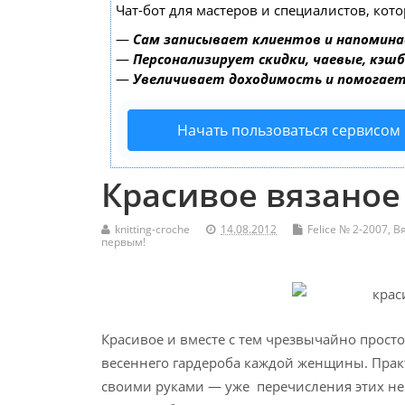
Чат-бот для мастеров и специалистов, кот
—
Сам записывает клиентов и напомина
—
Персонализирует скидки, чаевые, кэш
—
Увеличивает доходимость и помогае
Начать пользоваться сервисом
Красивое вязаное
knitting-croche
14.08.2012
Felice № 2-2007
,
В
первым!
Красивое и вместе с тем чрезвычайно прост
весеннего гардероба каждой женщины. Практ
своими руками — уже перечисления этих не