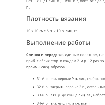
Рез. 1 х 1 (*1 лиц. п., 1 изн. п.*, повт. от * до *)
р.).
Плотность вязания
10 х 10 см= 6 п. х 10 р. лиц. гл.
Выполнение работы
Спинка и перед:
вяз. единым полотном, начи
приб. с обеих стор. в каждом 2-м р. 12 раз п
проймы след. образом:
31-й р.: вяз. первые 9 п. лиц. гл. (пр. п
32-й р.: закрыть первые 2 п., остальные 
33-й р.: вяз. р. до конца лиц. гл., набра
34-й р.: вяз. лиц. гл. и сн. все п.