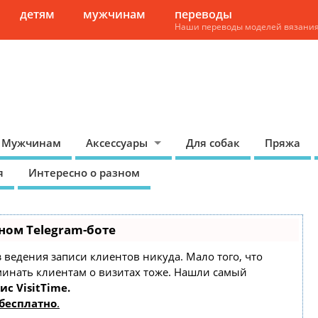
детям
мужчинам
переводы
Наши переводы моделей вязани
Мужчинам
Аксессуары
Для собак
Пряжа
я
Интересно о разном
ном Telegram-боте
ез ведения записи клиентов никуда. Мало того, что
минать клиентам о визитах тоже. Нашли самый
ис VisitTime.
бесплатно
.