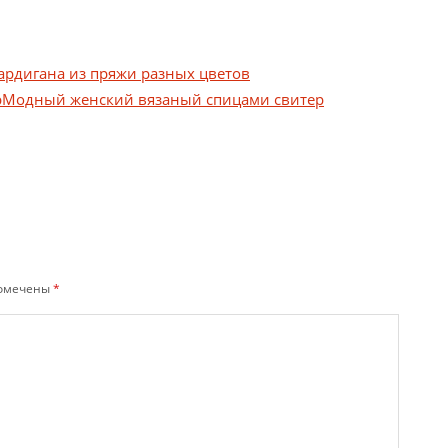
ардигана из пряжи разных цветов
Модный женский вязаный спицами свитер
помечены
*