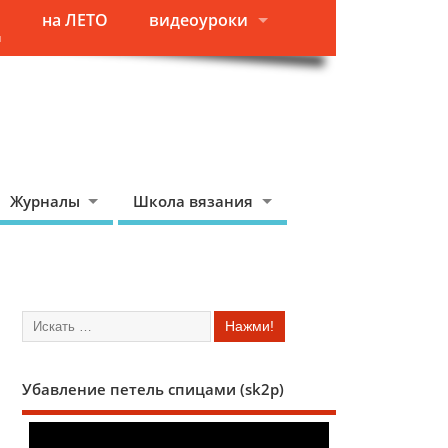
на ЛЕТО
видеоуроки
я
Журналы
Школа вязания
Убавление петель спицами (sk2p)