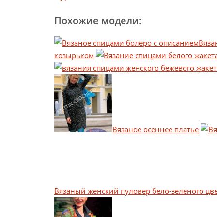
Похожие модели:
Вяза
козырьком
Вязаное осеннее платье
Вязаный женский пуловер бело-зелёного цв