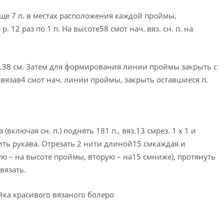
 еще 7 п. в местах расположения каждой проймы,
. 12 раз по 1 п. На высоте58 смот нач. вяз. сн. п. на
гл.38 см. Затем для формирования линии проймы закрыть с
Провязав4 смот нач. линии проймы, закрыть оставшиеся п.
ключая сн. п.) поднять 181 п., вяз.13 смрез. 1 х 1 и
ть рукава. Отрезать 2 нити длиной15 смкаждая и
вую – на высоте проймы, вторую – на15 смниже), протянуть
вязать.