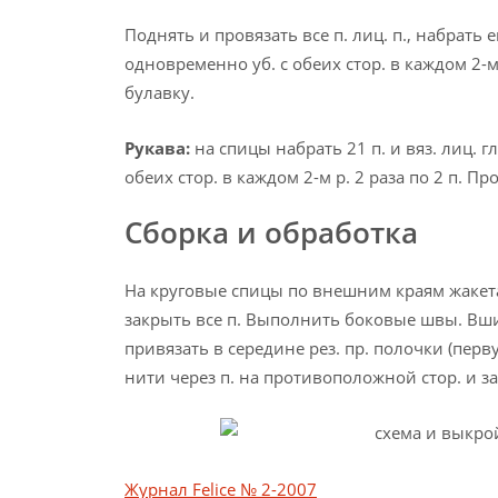
Поднять и провязать все п. лиц. п., набрать
одновременно уб. с обеих стор. в каждом 2-м р
булавку.
Рукава:
на спицы набрать 21 п. и вяз. лиц. 
обеих стор. в каждом 2-м р. 2 раза по 2 п. 
Сборка и обработка
На круговые спицы по внешним краям жакета (в
закрыть все п. Выполнить боковые швы. Вши
привязать в середине рез. пр. полочки (пер
нити через п. на противоположной стор. и за
Журнал Felice № 2-2007