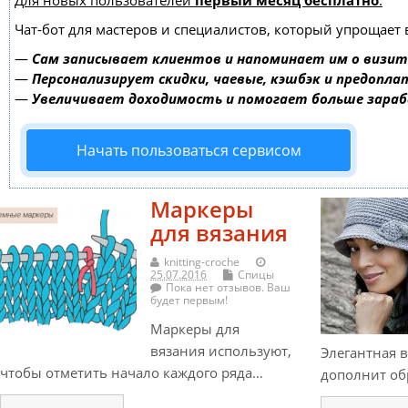
Для новых пользователей
первый месяц бесплатно
.
Чат-бот для мастеров и специалистов, который упрощает 
—
Сам записывает клиентов и напоминает им о визит
—
Персонализирует скидки, чаевые, кэшбэк и предопла
—
Увеличивает доходимость и помогает больше зара
Начать пользоваться сервисом
Маркеры
для вязания
knitting-croche
25.07.2016
Спицы
Пока нет отзывов. Ваш
будет первым!
Маркеры для
вязания используют,
Элегантная 
чтобы отметить начало каждого ряда…
дополнит обр