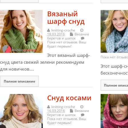
Вязаный
шарф снуд
knitting-croche
18.03.2016
Вязание
беретов и шапок
Пока нет отзывов. Ваш
будет первым!
Этот вязаный шарф-
Пока нет отзыв
снуд цвета свежей зелени рекомендуем
Этот шарф-с
для новичков.…
бесконечнос
Полное описание
Полное опис
Cнуд косами
knitting-croche
16.03.2016
Вязание
беретов и шапок
Пока нет отзывов. Ваш
будет первым!