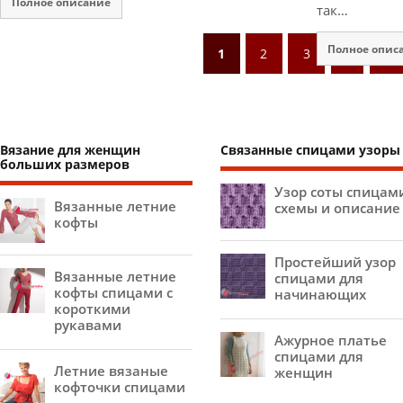
Полное описание
так…
Полное опис
1
2
3
›
»
Вязание для женщин
Связанные спицами узоры
больших размеров
Узор соты спицам
Вязанные летние
схемы и описание
кофты
Простейший узор
Вязанные летние
спицами для
кофты спицами с
начинающих
короткими
рукавами
Ажурное платье
спицами для
Летние вязаные
женщин
кофточки спицами