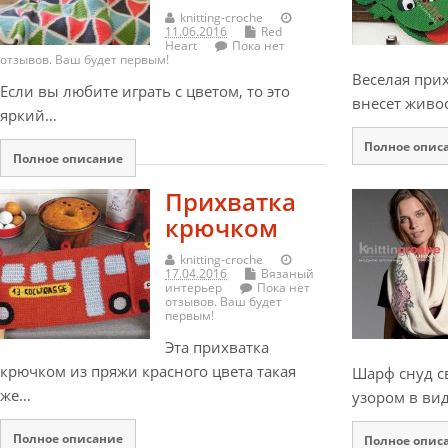
knitting-croche
11.06.2016
Red
Heart
Пока нет
отзывов. Ваш будет первым!
Веселая при
Если вы любите играть с цветом, то это
внесет живо
яркий…
Полное опис
Полное описание
Прихватка
крючком
knitting-croche
17.04.2016
Вязаный
интерьер
Пока нет
отзывов. Ваш будет
первым!
Эта прихватка
крючком из пряжи красного цвета такая
Шарф снуд с
же…
узором в ви
Полное описание
Полное опис