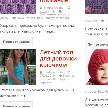
knitting-croche
20.07.2016
Связанные спицами
узоры
Пока нет отзывов. Ваш будет первым!
вязание
П
Узор соты прекрасно будет смотреться на
Прекрасный
покрывале, наволочке, пледе.…
спицами с о
Полное описание
Полное опис
Летний топ
для девочки
крючком
knitting-croche
27.06.2016
Пока нет
отзывов. Ваш будет
первым!
Этот летний топ крючком для девочки 10
отзывов. Ваш б
лет выполнен…
Эта шапочка
несколько р
Полное описание