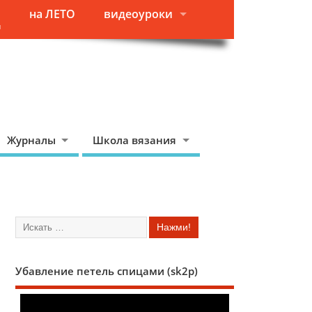
на ЛЕТО
видеоуроки
я
Журналы
Школа вязания
Убавление петель спицами (sk2p)