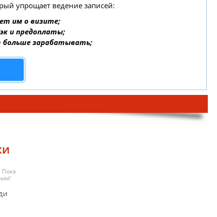
орый упрощает ведение записей:
ет им о визите;
бэк и предоплаты;
т больше зарабатывать;
жи
Пока
вым!
ди