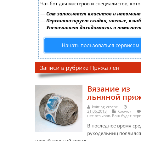
Чат-бот для мастеров и специалистов, кот
—
Сам записывает клиентов и напомина
—
Персонализирует скидки, чаевые, кэш
—
Увеличивает доходимость и помогае
Начать пользоваться сервисом
Записи в рубрике Пряжа лен
Вязание из
льняной пря
knitting-croche
21.06.2013
Крючок
нет отзывов. Ваш будет пер
В последнее время сре
рукодельниц появился
новый модный тренд…