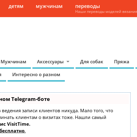
детям
мужчинам
переводы
Наши переводы моделей вязани
Мужчинам
Аксессуары
Для собак
Пряжа
я
Интересно о разном
ном Telegram-боте
ез ведения записи клиентов никуда. Мало того, что
минать клиентам о визитах тоже. Нашли самый
ис VisitTime.
бесплатно
.