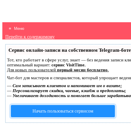
Здесь вы найдете большой выбор
МОДНОЕ ВЯЗАНИЕ ДЛЯ
бесплатных описаний и схем вязания
ВСЕЙ СЕМЬИ
спицами и крючком модной одежды для
Меню
женщин, мужчин, детей, а также
Перейти к содержимому
игрушек, аксессуаров, идей по
Сервис онлайн-записи на собственном Telegram-боте
украшению интерьера
Тот, кто работает в сфере услуг, знает — без ведения записи 
оптимальный вариант:
сервис VisitTime.
Для новых пользователей
первый месяц бесплатно
.
Чат-бот для мастеров и специалистов, который упрощает веден
—
Сам записывает клиентов и напоминает им о визите;
—
Персонализирует скидки, чаевые, кэшбэк и предоплаты;
—
Увеличивает доходимость и помогает больше зарабатыв
Начать пользоваться сервисом