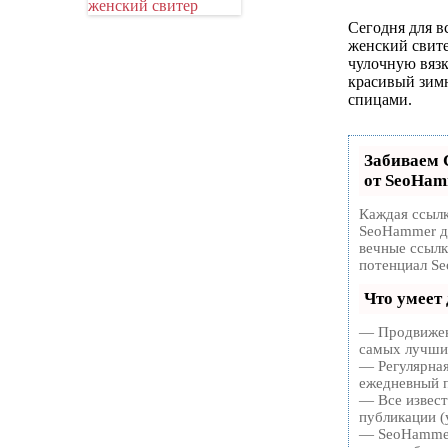
Сегодня для в
женский свите
чулочную вязк
красивый зимн
спицами.
Забиваем
от SeoHa
Каждая ссылк
SeoHammer де
вечные ссылк
потенциал Se
Что умеет
— Продвижени
самых лучших
— Регулярная
ежедневный п
— Все извест
публикации (
— SeoHammer 