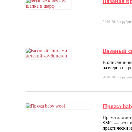
Вязаная к
21.01.2013
в рубри
Вязаный с
В описании вя
размеров на ро
20.01.2013
в рубри
Пряжа bab
Пряжа для дет
SMC — это шер
практически н