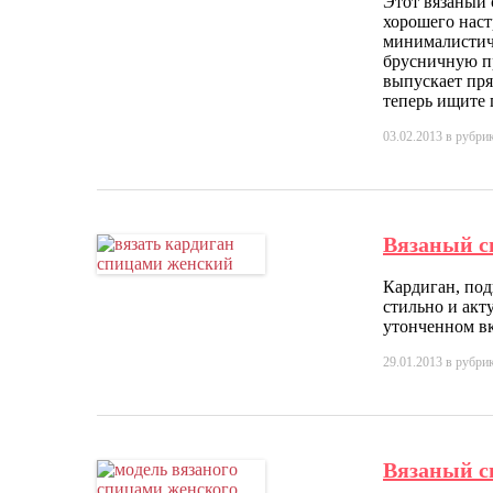
Этот вязаный
хорошего наст
минималистич
брусничную пр
выпускает пря
теперь ищите 
03.02.2013
в рубри
Вязаный с
Кардиган, по
стильно и акт
утонченном вк
29.01.2013
в рубри
Вязаный с