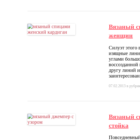
Вязаный с
женщин
Силуэт этого 
изящные линии
углами большо
воссозданной 
другу линий 
заинтересова
07.02.2013
в рубри
Вязаный с
стойка
Повседневный