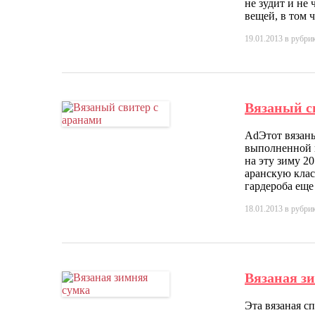
не зудит и не
вещей, в том
19.01.2013
в рубри
Вязаный с
AdЭтот вязаны
выполненной и
на эту зиму 2
аранскую клас
гардероба еще
18.01.2013
в рубри
Вязаная з
Эта вязаная с