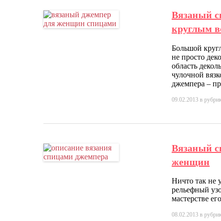
Вязаный с
круглым в
Большой кругл
не просто дек
область декол
чулочной вязк
джемпера – пр
09.02.2013
в рубри
Вязаный с
женщин
Ничто так не 
рельефный уз
мастерстве ег
08.02.2013
в рубри