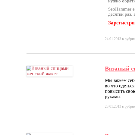
нужно обрати
SeoHammer е
десятки раз,
Зарегистри
24.01.2013
в рубри
Вязаный с
Мы вяжем себе
во что одеться
повысить сво
руками.
23.01.2013
в рубри