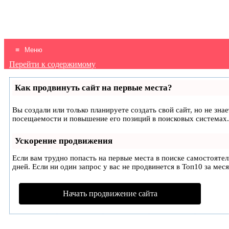
Здесь вы найдете большой выбор
МОДНОЕ ВЯЗАНИЕ ДЛЯ
бесплатных описаний и схем вязания
ВСЕЙ СЕМЬИ
спицами и крючком модной одежды для
Меню
женщин, мужчин, детей, а также
Перейти к содержимому
игрушек, аксессуаров, идей по
Как продвинуть сайт на первые места?
украшению интерьера
Вы создали или только планируете создать свой сайт, но не зн
посещаемости и повышение его позиций в поисковых системах.
Ускорение продвижения
Если вам трудно попасть на первые места в поиске самостояте
дней. Если ни один запрос у вас не продвинется в Топ10 за меся
Начать продвижение сайта